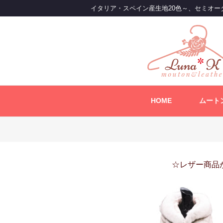
コ
イタリア・スペイン産生地20色～、セミオー
ン
テ
ン
ツ
へ
ス
キ
ッ
HOME
ムート
プ
☆レザー商品