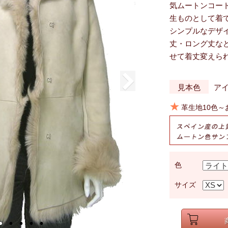
気ムートンコー
生ものとして着
シンプルなデザ
丈・ロング丈な
せて着丈変えら
見本色
ア
★
革生地10色
色
サイズ