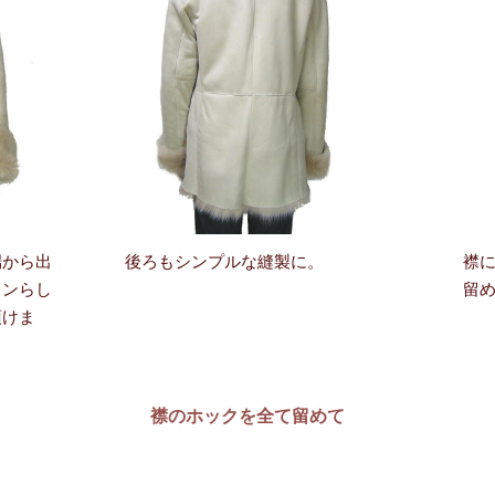
端から出
後ろもシンプルな縫製に。
襟
トンらし
留
頂けま
襟のホックを全て留めて