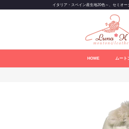
コ
イタリア・スペイン産生地20色～、セミオー
ン
テ
ン
ツ
へ
ス
キ
ッ
HOME
ムート
プ