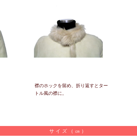
襟のホックを留め、折り返すとター
トル風の襟に。
サイズ（㎝）