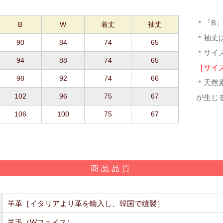
＊「B
B
W
着丈
袖丈
＊袖丈
90
84
74
65
＊サイ
94
88
74
65
［サイ
98
92
74
66
＊天然
102
96
75
67
が生じ
106
100
75
67
商品品質
羊革［イタリアより革を輸入し、韓国で縫製］
羊毛（Wフェイス）