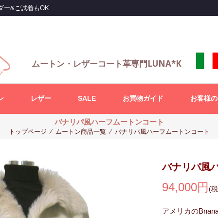
ダー&ご試着もOK
ムートン・レザーコート革専門LUNA*K
ン
レザー
SALE
お買物ガイド
お客様の
バナリパ風ハーフムートンコート
トップページ
⁄
ムートン商品一覧
⁄
バナリパ風ハーフムートンコート
バナリパ風
94,000円
(
アメリカのBnan