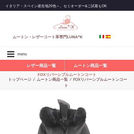
コ
イタリア・スペイン産生地20色～、セミオーダー&ご試着もOK
ン
テ
ン
ツ
ムートン・レザーコート革専門LUNA*K
へ
ス
キ
menu
ッ
プ
レザー商品一覧
ムートン商品一覧
FOXリバーシブルムートンコート
トップページ
⁄
ムートン商品一覧
⁄
FOXリバーシブルムートンコー
ト